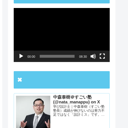
動
画
プ
レ
ー
00:00
08:30
ヤ
ー
✖
中森泰樹＠すごい塾
(@nata_manappu) on X
学び設計士｜中森泰樹（すごい塾
塾長）成績が伸びないのは努力不
足ではなく「設計ミス」です。
YouTube出演5000本超の経験か
ら、志望校合格への最短ルートを
設計。何を・いつ・どのレベルま