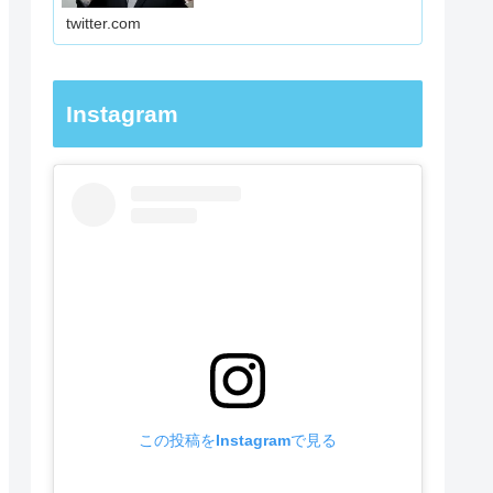
でやるか明確化著書『大学受験は
twitter.com
勉強法が９割』受験の先…
Instagram
この投稿をInstagramで見る