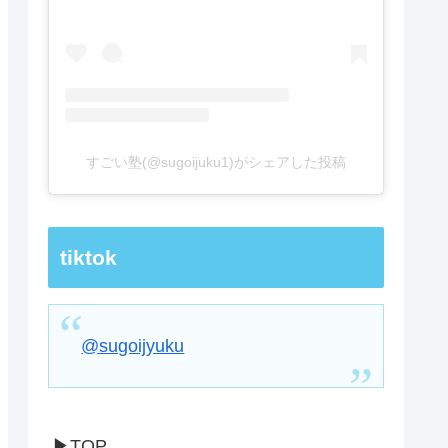
すごい塾(@sugoijuku1)がシェアした投稿
tiktok
@sugoijyuku
▶TOP