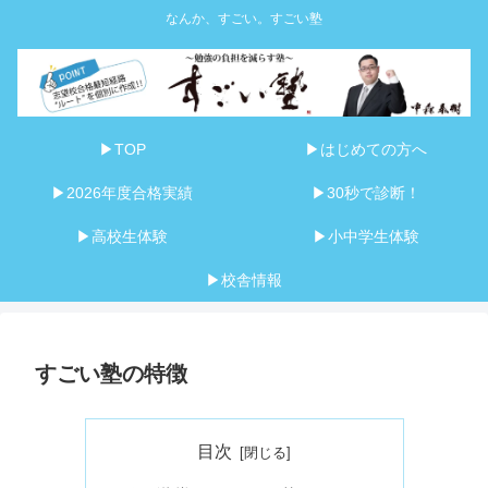
なんか、すごい。すごい塾
▶TOP
▶はじめての方へ
▶2026年度合格実績
▶30秒で診断！
▶高校生体験
▶小中学生体験
▶校舎情報
すごい塾の特徴
目次