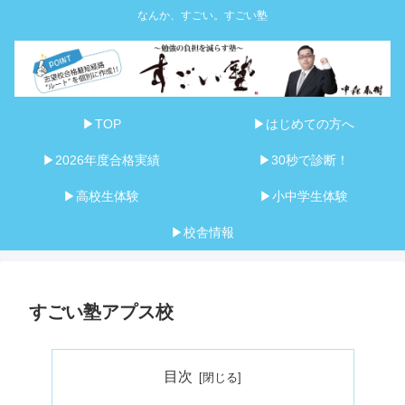
なんか、すごい。すごい塾
▶TOP
▶はじめての方へ
▶2026年度合格実績
▶30秒で診断！
▶高校生体験
▶小中学生体験
▶校舎情報
すごい塾アプス校
目次