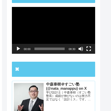
動
画
プ
レ
ー
00:00
08:30
ヤ
ー
✖
中森泰樹＠すごい塾
(@nata_manappu) on X
学び設計士｜中森泰樹（すごい塾
塾長）成績が伸びないのは努力不
足ではなく「設計ミス」です。
YouTube出演5000本超の経験か
ら、志望校合格への最短ルートを
設計。何を・いつ・どのレベルま