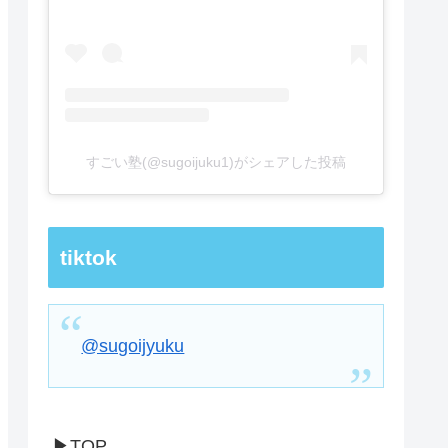
すごい塾(@sugoijuku1)がシェアした投稿
tiktok
@sugoijyuku
▶TOP