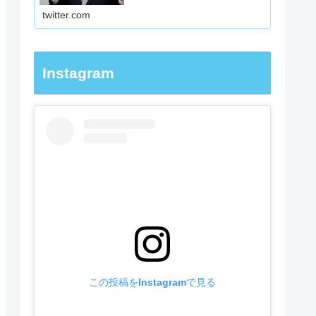
でやるか明確化著書『大学受験は
twitter.com
勉強法が９割』受験の先…
Instagram
この投稿をInstagramで見る