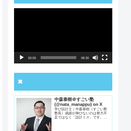
動
画
プ
レ
ー
00:00
08:30
ヤ
ー
✖
中森泰樹＠すごい塾
(@nata_manappu) on X
学び設計士｜中森泰樹（すごい塾
塾長）成績が伸びないのは努力不
足ではなく「設計ミス」です。
YouTube出演5000本超の経験か
ら、志望校合格への最短ルートを
設計。何を・いつ・どのレベルま