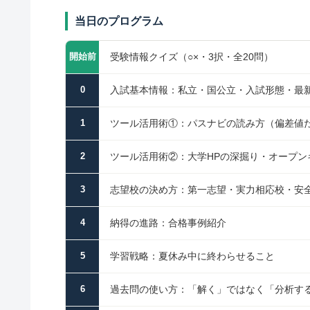
当日のプログラム
受験情報クイズ（○×・3択・全20問）
開始前
入試基本情報：私立・国公立・入試形態・最
0
ツール活用術①：パスナビの読み方（偏差値
1
ツール活用術②：大学HPの深掘り・オープン
2
志望校の決め方：第一志望・実力相応校・安
3
納得の進路：合格事例紹介
4
学習戦略：夏休み中に終わらせること
5
過去問の使い方：「解く」ではなく「分析す
6