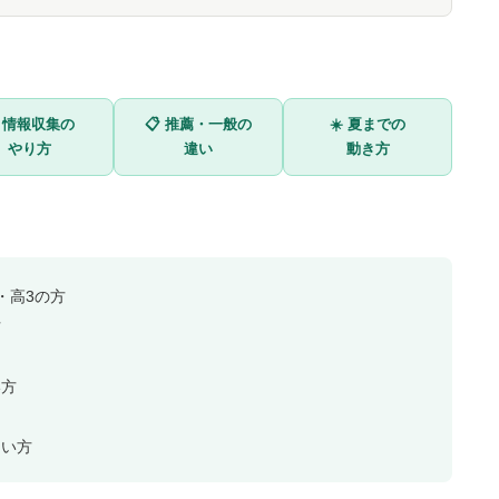
 情報収集の
📋 推薦・一般の
☀️ 夏までの
やり方
違い
動き方
・高3の方
方
い方
たい方