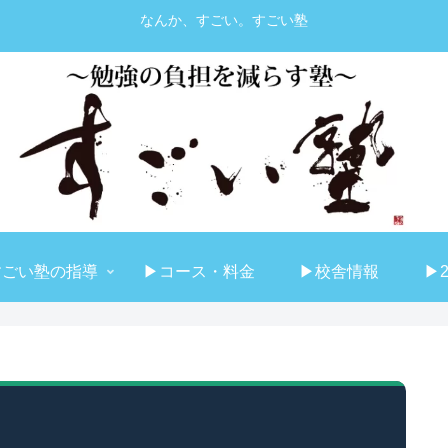
なんか、すごい。すごい塾
すごい塾の指導
▶コース・料金
▶校舎情報
▶