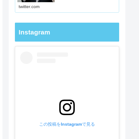
でやるか明確化著書『大学受験は
twitter.com
勉強法が９割』受験の先…
Instagram
この投稿をInstagramで見る